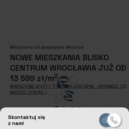
Mieszkania od dewelopera Wrocław
NOWE MIESZKANIA BLISKO
CENTRUM WROCŁAWIA JUŻ OD
2
13 599 zł/m
WAKACYJNE OFERTY TYGODNIA DOSTĘPNE - SPRAWDŹ, CO
MOŻESZ ZYSKAĆ >
Skontaktuj się
z nami