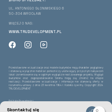
UL. ANTONIEGO SŁONIMSKIEGO 6
50-304 WROCŁAW
WIĘCEJ O NAS:
WWW.TRUDEVELOPMENT.PL
Przedstawione wizualizacje oraz modele budynków mają charakter poglądowy
i stanowią wyłącznie materiał pomocniczy ułatwiający przyszłym nabywcom
lokali zorientowanie się w ogólnym wyglądzie realizowanego projektu. Wygląd
budynków oraz zagospodarowanie terenu mogą się zmienić na etapie
realizacji. Przedstawione wizualizacje i informacje nie stanowią oferty w
rozumieniu ustawy z dnia 23 kwietnia 1964 r. Kodeks cywilny. Copyright 2024
TRU DEVELOPMENT
Polityka Prywatności
Skontaktuj się
Design i marketing:
Another Point