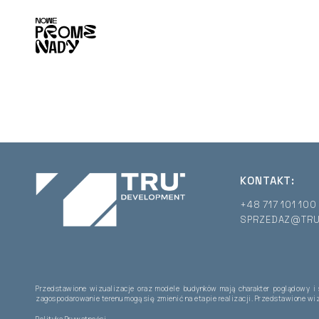
KONTAKT:
+48 717 101 100
SPRZEDAZ@TRU
Przedstawione wizualizacje oraz modele budynków mają charakter poglądowy i
zagospodarowanie terenu mogą się zmienić na etapie realizacji. Przedstawione wiz