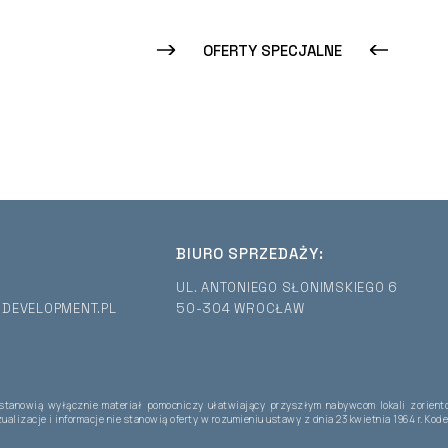
OFERTY SPECJALNE
BIURO SPRZEDAŻY:
UL. ANTONIEGO SŁONIMSKIEGO 6
DEVELOPMENT.PL
50-304 WROCŁAW
 stanowią wyłącznie materiał pomocniczy ułatwiający przyszłym nabywcom lokali zorient
ualizacje i informacje nie stanowią oferty w rozumieniu ustawy z dnia 23 kwietnia 1964 r. K