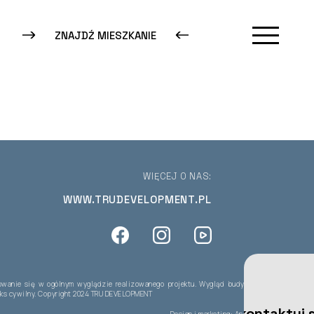
ZNAJDŹ MIESZKANIE
WIĘCEJ O NAS:
WWW.TRUDEVELOPMENT.PL
owanie się w ogólnym wyglądzie realizowanego projektu. Wygląd budynków oraz
odeks cywilny. Copyright 2024 TRU DEVELOPMENT
Skontaktuj s