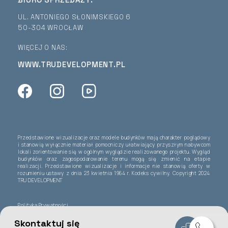
UL. ANTONIEGO SŁONIMSKIEGO 6
50-304 WROCŁAW
WIĘCEJ O NAS:
WWW.TRUDEVELOPMENT.PL
Przedstawione wizualizacje oraz modele budynków mają charakter poglądowy
i stanowią wyłącznie materiał pomocniczy ułatwiający przyszłym nabywcom
lokali zorientowanie się w ogólnym wyglądzie realizowanego projektu. Wygląd
budynków oraz zagospodarowanie terenu mogą się zmienić na etapie
realizacji. Przedstawione wizualizacje i informacje nie stanowią oferty w
rozumieniu ustawy z dnia 23 kwietnia 1964 r. Kodeks cywilny. Copyright 2024
TRU DEVELOPMENT
Polityka Prywatności
Skontaktuj się
Design i marketing:
Another Point