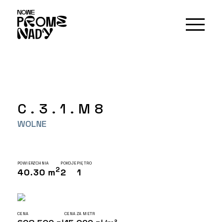
C.3.1.M8
WOLNE
POWIERZCHNIA
POKOJE
PIĘTRO
2
40.30 m
2
1
CENA
CENA ZA METR