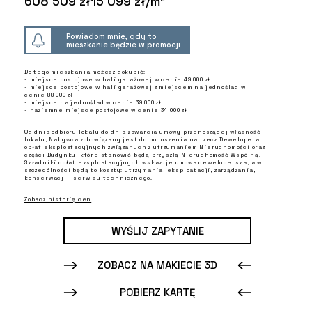
608 509 zł
15 099 zł/m²
Powiadom mnie, gdy to
mieszkanie będzie w promocji
Do tego mieszkania możesz dokupić:
- miejsce postojowe w hali garażowej w cenie 49 000 zł
- miejsce postojowe w hali garażowej z miejscem na jednoślad w
cenie 88 000 zł
- miejsce na jednoślad w cenie 39 000 zł
- naziemne miejsce postojowe w cenie 34 000 zł
Od dnia odbioru lokalu do dnia zawarcia umowy przenoszącej własność
lokalu, Nabywca zobowiązany jest do ponoszenia na rzecz Dewelopera
opłat eksploatacyjnych związanych z utrzymaniem Nieruchomości oraz
części Budynku, które stanowić będą przyszłą Nieruchomość Wspólną.
Składniki opłat eksploatacyjnych wskazuje umowa deweloperska, a w
szczególności będą to koszty: utrzymania, eksploatacji, zarządzania,
konserwacji i serwisu technicznego.
Zobacz historię cen
WYŚLIJ ZAPYTANIE
ZOBACZ NA MAKIECIE 3D
POBIERZ KARTĘ