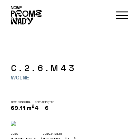
C.2.6.M43
WOLNE
POWIERZCHNIA
POKOJE
PIĘTRO
2
69.11 m
4
6
CENA
CENA ZA METR