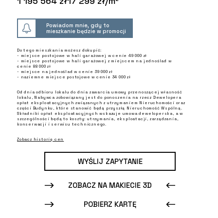
1 195 564 zł
17 299 zł/m²
Powiadom mnie, gdy to
mieszkanie będzie w promocji
Do tego mieszkania możesz dokupić:
- miejsce postojowe w hali garażowej w cenie 49 000 zł
- miejsce postojowe w hali garażowej z miejscem na jednoślad w
cenie 88 000 zł
- miejsce na jednoślad w cenie 39 000 zł
- naziemne miejsce postojowe w cenie 34 000 zł
Od dnia odbioru lokalu do dnia zawarcia umowy przenoszącej własność
lokalu, Nabywca zobowiązany jest do ponoszenia na rzecz Dewelopera
opłat eksploatacyjnych związanych z utrzymaniem Nieruchomości oraz
części Budynku, które stanowić będą przyszłą Nieruchomość Wspólną.
Składniki opłat eksploatacyjnych wskazuje umowa deweloperska, a w
szczególności będą to koszty: utrzymania, eksploatacji, zarządzania,
konserwacji i serwisu technicznego.
Zobacz historię cen
WYŚLIJ ZAPYTANIE
ZOBACZ NA MAKIECIE 3D
POBIERZ KARTĘ