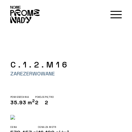
C.1.2.M16
ZAREZERWOWANE
POWIERZCHNIA
POKOJE
PIĘTRO
2
35.93 m
2
2
CENA
CENA ZA METR