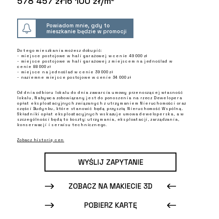
578 457 zł
16 100 zł/m²
Powiadom mnie, gdy to
mieszkanie będzie w promocji
Do tego mieszkania możesz dokupić:
- miejsce postojowe w hali garażowej w cenie 49 000 zł
- miejsce postojowe w hali garażowej z miejscem na jednoślad w
cenie 88 000 zł
- miejsce na jednoślad w cenie 39 000 zł
- naziemne miejsce postojowe w cenie 34 000 zł
Od dnia odbioru lokalu do dnia zawarcia umowy przenoszącej własność
lokalu, Nabywca zobowiązany jest do ponoszenia na rzecz Dewelopera
opłat eksploatacyjnych związanych z utrzymaniem Nieruchomości oraz
części Budynku, które stanowić będą przyszłą Nieruchomość Wspólną.
Składniki opłat eksploatacyjnych wskazuje umowa deweloperska, a w
szczególności będą to koszty: utrzymania, eksploatacji, zarządzania,
konserwacji i serwisu technicznego.
Zobacz historię cen
WYŚLIJ ZAPYTANIE
ZOBACZ NA MAKIECIE 3D
POBIERZ KARTĘ