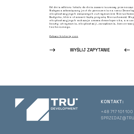
Od dnia odbioru lokalu do dnia zawarcia umowy przenosząc
Nabywca zobowiązany jest do ponoszenia na rzecz Dewelo
eksploatacyjnych związanych z utrzymaniem Nieruchomośc
Budynku, które stanowić będą przyszłą Nieruchomość Wspó
eksploatacyjnych wskazuje umowa deweloperska, a w szc
koszty: utrzymania, eksploatacji, zarządzania, konserwacj
technicznego.
Zobacz historię cen
WYŚLIJ ZAPYTANIE
KONTAKT:
+48 717 101 100
SPRZEDAZ@TRU