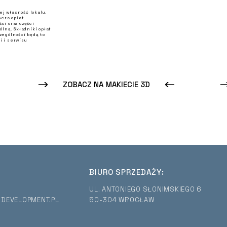
ej własność lokalu,
pera opłat
i oraz części
lną. Składniki opłat
zególności będą to
i i serwisu
ZOBACZ NA MAKIECIE 3D
BIURO SPRZEDAŻY:
UL. ANTONIEGO SŁONIMSKIEGO 6
DEVELOPMENT.PL
50-304 WROCŁAW