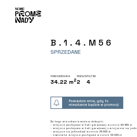
B.1.4.M56
SPRZEDANE
POWIERZCHNIA
POKOJE
PIĘTRO
2
34.22 m
2
4
Powiadom mnie, gdy to
mieszkanie będzie w promocji
Do tego mieszkania możesz dokupić:
- miejsce postojowe w hali garażowej w cenie 49 000 zł
- miejsce postojowe w hali garażowej z miejscem na jedno
- miejsce na jednoślad w cenie 39 000 zł
- naziemne miejsce postojowe w cenie 34 000 zł