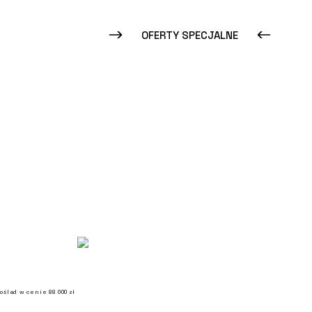
OFERTY SPECJALNE
ślad w cenie 88 000 zł