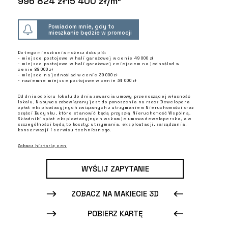
996 824 zł
15 400 zł/m²
Powiadom mnie, gdy to
mieszkanie będzie w promocji
Do tego mieszkania możesz dokupić:
- miejsce postojowe w hali garażowej w cenie 49 000 zł
- miejsce postojowe w hali garażowej z miejscem na jednoślad w
cenie 88 000 zł
- miejsce na jednoślad w cenie 39 000 zł
- naziemne miejsce postojowe w cenie 34 000 zł
Od dnia odbioru lokalu do dnia zawarcia umowy przenoszącej własność
lokalu, Nabywca zobowiązany jest do ponoszenia na rzecz Dewelopera
opłat eksploatacyjnych związanych z utrzymaniem Nieruchomości oraz
części Budynku, które stanowić będą przyszłą Nieruchomość Wspólną.
Składniki opłat eksploatacyjnych wskazuje umowa deweloperska, a w
szczególności będą to koszty: utrzymania, eksploatacji, zarządzania,
konserwacji i serwisu technicznego.
Zobacz historię cen
WYŚLIJ ZAPYTANIE
ZOBACZ NA MAKIECIE 3D
POBIERZ KARTĘ