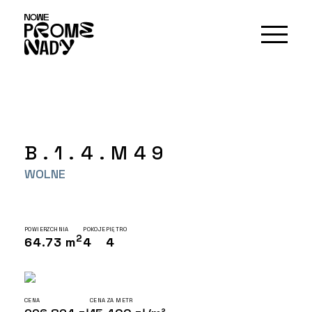
B.1.4.M49
WOLNE
POWIERZCHNIA
POKOJE
PIĘTRO
2
64.73 m
4
4
CENA
CENA ZA METR