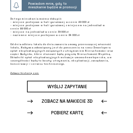
Powiadom mnie, gdy to
mieszkanie będzie w promocji
Do tego mieszkania możesz dokupić:
- miejsce postojowe w hali garażowej w cenie 49 000 zł
- miejsce postojowe w hali garażowej z miejscem na jednoślad w
cenie 88 000 zł
- miejsce na jednoślad w cenie 39 000 zł
- naziemne miejsce postojowe w cenie 34 000 zł
Od dnia odbioru lokalu do dnia zawarcia umowy przenoszącej własność
lokalu, Nabywca zobowiązany jest do ponoszenia na rzecz Dewelopera
opłat eksploatacyjnych związanych z utrzymaniem Nieruchomości oraz
części Budynku, które stanowić będą przyszłą Nieruchomość Wspólną.
Składniki opłat eksploatacyjnych wskazuje umowa deweloperska, a w
szczególności będą to koszty: utrzymania, eksploatacji, zarządzania,
konserwacji i serwisu technicznego.
Zobacz historię cen
WYŚLIJ ZAPYTANIE
ZOBACZ NA MAKIECIE 3D
POBIERZ KARTĘ