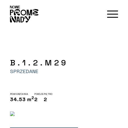
B.1.2.M29
SPRZEDANE
POWIERZCHNIA
POKOJE
PIĘTRO
2
34.53 m
2
2