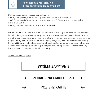
Powiadom mnie, gdy to
mieszkanie będzie w promocji
Do tego mieszkania możesz dokupić:
- miejsce postojowe w hali garażowej w cenie 49 000 zł
- miejsce postojowe w hali garażowej z miejscem na jednoślad w
cenie 83 000 zł
- miejsce na jednoślad w cenie 34 000 zł
Od dnia odbioru lokalu do dnia zawarcia umowy przenoszącej własność
lokalu, Nabywca zobowiązany jest do ponoszenia na rzecz Dewelopera
opłat eksploatacyjnych związanych z utrzymaniem Nieruchomości oraz
części Budynku, które stanowić będą przyszłą Nieruchomość Wspólną.
Składniki opłat eksploatacyjnych wskazuje umowa deweloperska, a w
szczególności będą to koszty: utrzymania, eksploatacji, zarządzania,
konserwacji i serwisu technicznego.
Zobacz historię cen
WYŚLIJ ZAPYTANIE
ZOBACZ NA MAKIECIE 3D
POBIERZ KARTĘ