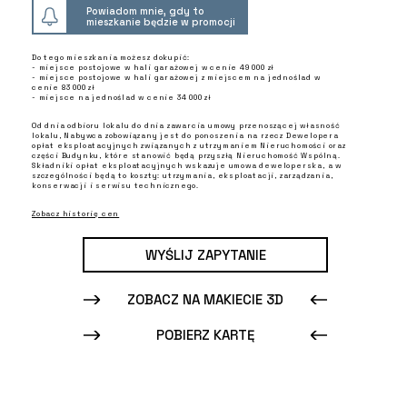
Powiadom mnie, gdy to
mieszkanie będzie w promocji
Do tego mieszkania możesz dokupić:
- miejsce postojowe w hali garażowej w cenie 49 000 zł
- miejsce postojowe w hali garażowej z miejscem na jednoślad w
cenie 83 000 zł
- miejsce na jednoślad w cenie 34 000 zł
Od dnia odbioru lokalu do dnia zawarcia umowy przenoszącej własność
lokalu, Nabywca zobowiązany jest do ponoszenia na rzecz Dewelopera
opłat eksploatacyjnych związanych z utrzymaniem Nieruchomości oraz
części Budynku, które stanowić będą przyszłą Nieruchomość Wspólną.
Składniki opłat eksploatacyjnych wskazuje umowa deweloperska, a w
szczególności będą to koszty: utrzymania, eksploatacji, zarządzania,
konserwacji i serwisu technicznego.
Zobacz historię cen
WYŚLIJ ZAPYTANIE
ZOBACZ NA MAKIECIE 3D
POBIERZ KARTĘ