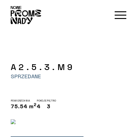
A2.5.3.M9
SPRZEDANE
POWIERZCHNIA
POKOJE
PIĘTRO
2
75.54 m
4
3