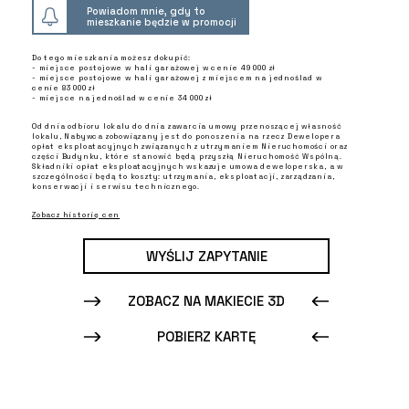
Powiadom mnie, gdy to
mieszkanie będzie w promocji
Do tego mieszkania możesz dokupić:
- miejsce postojowe w hali garażowej w cenie 49 000 zł
- miejsce postojowe w hali garażowej z miejscem na jednoślad w
cenie 83 000 zł
- miejsce na jednoślad w cenie 34 000 zł
Od dnia odbioru lokalu do dnia zawarcia umowy przenoszącej własność
lokalu, Nabywca zobowiązany jest do ponoszenia na rzecz Dewelopera
opłat eksploatacyjnych związanych z utrzymaniem Nieruchomości oraz
części Budynku, które stanowić będą przyszłą Nieruchomość Wspólną.
Składniki opłat eksploatacyjnych wskazuje umowa deweloperska, a w
szczególności będą to koszty: utrzymania, eksploatacji, zarządzania,
konserwacji i serwisu technicznego.
Zobacz historię cen
WYŚLIJ ZAPYTANIE
ZOBACZ NA MAKIECIE 3D
POBIERZ KARTĘ