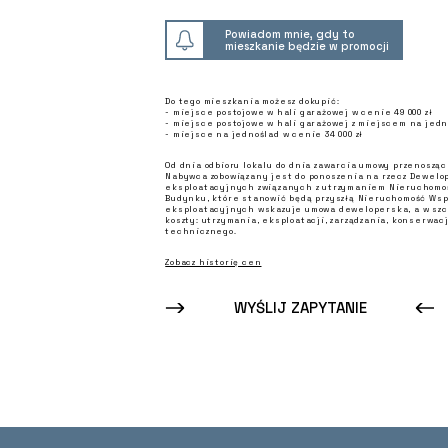
Powiadom mnie, gdy to
mieszkanie będzie w promocji
Do tego mieszkania możesz dokupić:
- miejsce postojowe w hali garażowej w cenie 49 000 zł
- miejsce postojowe w hali garażowej z miejscem na jedno
- miejsce na jednoślad w cenie 34 000 zł
Od dnia odbioru lokalu do dnia zawarcia umowy przenosząc
Nabywca zobowiązany jest do ponoszenia na rzecz Dewelo
eksploatacyjnych związanych z utrzymaniem Nieruchomośc
Budynku, które stanowić będą przyszłą Nieruchomość Wspó
eksploatacyjnych wskazuje umowa deweloperska, a w szc
koszty: utrzymania, eksploatacji, zarządzania, konserwacj
technicznego.
Zobacz historię cen
WYŚLIJ ZAPYTANIE