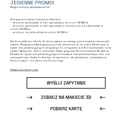
JESIENNE PROMO!
Drugie miejsce postojowe za 1 zł!
Do tego mieszkania możesz dokupić:
- miejsce postojowe w hali garażowej w cenie 49 000 zł
- miejsce postojowe w hali garażowej z miejscem na jednoślad w
cenie 83 000 zł
- miejsce na jednoślad w cenie 34 000 zł
Od dnia odbioru lokalu do dnia zawarcia umowy przenoszącej własność
lokalu, Nabywca zobowiązany jest do ponoszenia na rzecz Dewelopera
opłat eksploatacyjnych związanych z utrzymaniem Nieruchomości oraz
części Budynku, które stanowić będą przyszłą Nieruchomość Wspólną.
Składniki opłat eksploatacyjnych wskazuje umowa deweloperska, a w
szczególności będą to koszty: utrzymania, eksploatacji, zarządzania,
konserwacji i serwisu technicznego.
Zobacz historię cen
WYŚLIJ ZAPYTANIE
ZOBACZ NA MAKIECIE 3D
POBIERZ KARTĘ