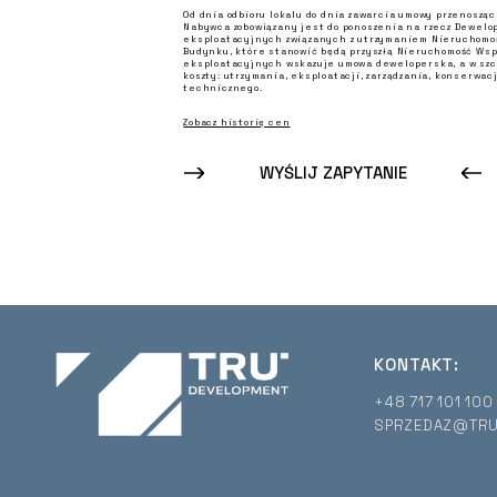
Od dnia odbioru lokalu do dnia zawarcia umowy przenosząc
Nabywca zobowiązany jest do ponoszenia na rzecz Dewelo
eksploatacyjnych związanych z utrzymaniem Nieruchomośc
Budynku, które stanowić będą przyszłą Nieruchomość Wspó
eksploatacyjnych wskazuje umowa deweloperska, a w szc
koszty: utrzymania, eksploatacji, zarządzania, konserwacj
technicznego.
Zobacz historię cen
WYŚLIJ ZAPYTANIE
KONTAKT:
+48 717 101 100
SPRZEDAZ@TRU