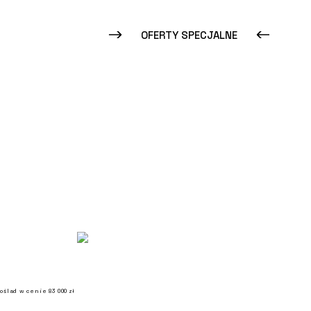
OFERTY SPECJALNE
ślad w cenie 83 000 zł