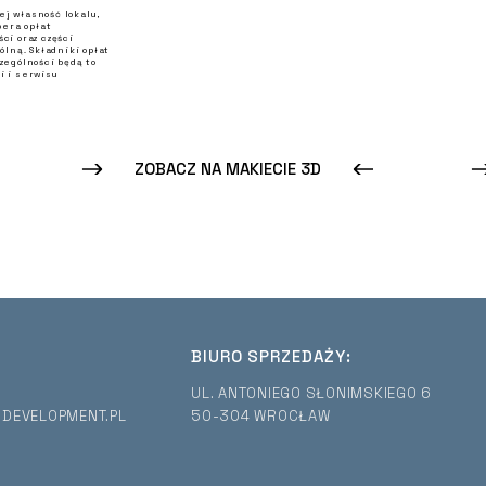
ej własność lokalu,
pera opłat
i oraz części
lną. Składniki opłat
zególności będą to
i i serwisu
ZOBACZ NA MAKIECIE 3D
BIURO SPRZEDAŻY:
UL. ANTONIEGO SŁONIMSKIEGO 6
DEVELOPMENT.PL
50-304 WROCŁAW