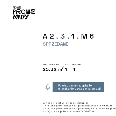
A2.3.1.M6
SPRZEDANE
POWIERZCHNIA
POKOJE
PIĘTRO
2
25.32 m
1
1
Powiadom mnie, gdy to
mieszkanie będzie w promocji
Do tego mieszkania możesz dokupić:
- miejsce postojowe w hali garażowej w cenie 49 000 zł
- miejsce postojowe w hali garażowej z miejscem na jedno
- miejsce na jednoślad w cenie 34 000 zł