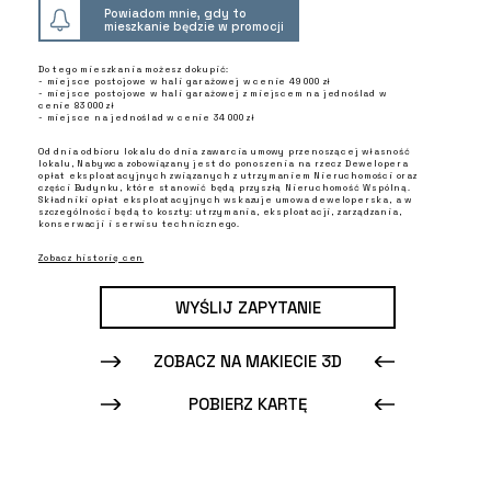
Powiadom mnie, gdy to
mieszkanie będzie w promocji
Do tego mieszkania możesz dokupić:
- miejsce postojowe w hali garażowej w cenie 49 000 zł
- miejsce postojowe w hali garażowej z miejscem na jednoślad w
cenie 83 000 zł
- miejsce na jednoślad w cenie 34 000 zł
Od dnia odbioru lokalu do dnia zawarcia umowy przenoszącej własność
lokalu, Nabywca zobowiązany jest do ponoszenia na rzecz Dewelopera
opłat eksploatacyjnych związanych z utrzymaniem Nieruchomości oraz
części Budynku, które stanowić będą przyszłą Nieruchomość Wspólną.
Składniki opłat eksploatacyjnych wskazuje umowa deweloperska, a w
szczególności będą to koszty: utrzymania, eksploatacji, zarządzania,
konserwacji i serwisu technicznego.
Zobacz historię cen
WYŚLIJ ZAPYTANIE
ZOBACZ NA MAKIECIE 3D
POBIERZ KARTĘ