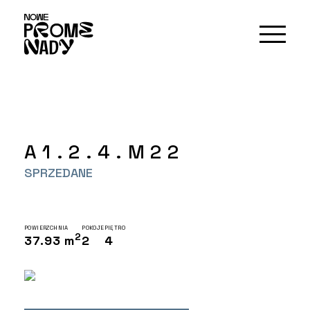
A1.2.4.M22
SPRZEDANE
POWIERZCHNIA
POKOJE
PIĘTRO
2
37.93 m
2
4