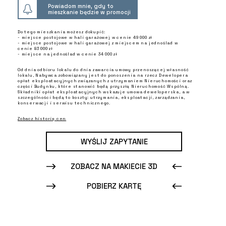
Powiadom mnie, gdy to
mieszkanie będzie w promocji
Do tego mieszkania możesz dokupić:
- miejsce postojowe w hali garażowej w cenie 49 000 zł
- miejsce postojowe w hali garażowej z miejscem na jednoślad w
cenie 83 000 zł
- miejsce na jednoślad w cenie 34 000 zł
Od dnia odbioru lokalu do dnia zawarcia umowy przenoszącej własność
lokalu, Nabywca zobowiązany jest do ponoszenia na rzecz Dewelopera
opłat eksploatacyjnych związanych z utrzymaniem Nieruchomości oraz
części Budynku, które stanowić będą przyszłą Nieruchomość Wspólną.
Składniki opłat eksploatacyjnych wskazuje umowa deweloperska, a w
szczególności będą to koszty: utrzymania, eksploatacji, zarządzania,
konserwacji i serwisu technicznego.
Zobacz historię cen
WYŚLIJ ZAPYTANIE
ZOBACZ NA MAKIECIE 3D
POBIERZ KARTĘ