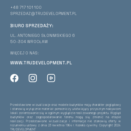
+48 717 101 100
SPRZEDAZ@TRUDEVELOPMENT.PL
BIURO SPRZEDAŻY:
UL. ANTONIEGO SŁONIMSKIEGO 6
50-304 WROCŁAW
WIĘCEJ O NAS:
WWW.TRUDEVELOPMENT.PL
Przedstawione wizualizacje oraz modele budynków mają charakter poglądowy
i stanowią wyłącznie materiał pomocniczy ułatwiający przyszłym nabywcom
lokali zorientowanie się w ogólnym wyglądzie realizowanego projektu. Wygląd
budynków oraz zagospodarowanie terenu mogą się zmienić na etapie
realizacji. Przedstawione wizualizacje i informacje nie stanowią oferty w
rozumieniu ustawy z dnia 23 kwietnia 1964 r. Kodeks cywilny. Copyright 2024
TRU DEVELOPMENT